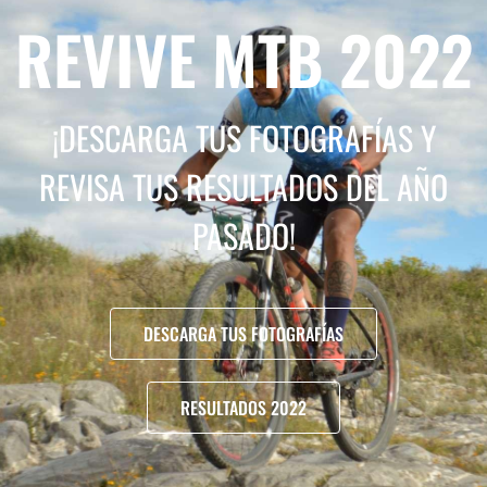
REVIVE MTB 2022
¡DESCARGA TUS FOTOGRAFÍAS Y
REVISA TUS RESULTADOS DEL AÑO
PASADO!
DESCARGA TUS FOTOGRAFÍAS
RESULTADOS 2022